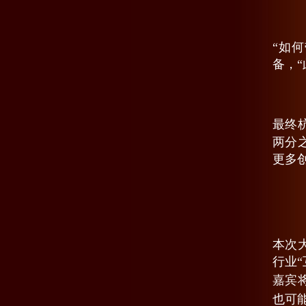
“如
备，
最终
两分
更多
本次
行业
嘉宾
也可