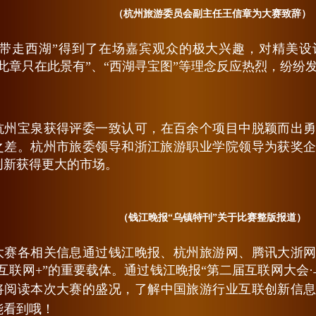
（杭州旅游委员会副主任王信章为大赛致辞）
何带走西湖”得到了在场嘉宾观众的极大兴趣，对精美
“此章只在此景有”、“西湖寻宝图”等理念反应热烈，
纷纷
杭州宝泉获得
，在百余个项目中脱颖而出
评委一致认可
之差。杭州市旅委领导和浙江旅游职业学院领导为获奖
创新获得更大的市场。
（钱江晚报“乌镇特刊”关于比赛整版报道）
大赛各相关信息通过钱江晚报、杭州旅游网、腾讯大浙
“互联网+”的重要载体。通过钱江晚报“第二届互联网大会
将阅读本次大赛的盛况，了解
中国旅游行业互联创新信
能看到哦！