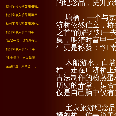
的纪念品，提升旅
杭州宝泉入驻苏州相城...
杭州宝泉入驻苏州网师...
塘栖，一个与京
济桥依然伫立，桥
杭州宝泉入驻苏州园林...
之首”的辉煌却一
杭州宝泉入驻中国第一...
集，明清时富甲一
“给我一天，还你千年...
生更是称赞：“江
杭州宝泉入驻“天下第...
“带走景点，永久珍藏...
木船游水，白墙
宝泉打造：景章合一，...
样。走在广济桥上
古法制作的粉蒸蛋
历史的弄堂。是否
仅是自己脑中仅有
宝泉旅游纪念品
栖的桥，你寻觅美