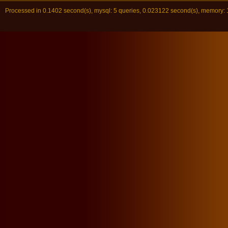
Processed in 0.1402 second(s), mysql: 5 queries, 0.023122 second(s), me