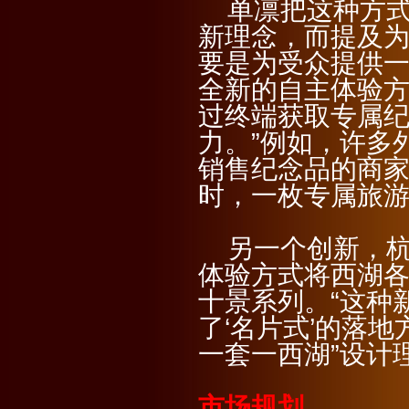
单凛把这种方式称
新理念，而提及为
要是为受众提供
全新的自主体验
过终端获取专属
力。”例如，许多
销售纪念品的商
时，一枚专属旅
另一个创新，杭州
体验方式将西湖
十景系列。“这种
了‘名片式’的落
一套一西湖”设计
市场规划